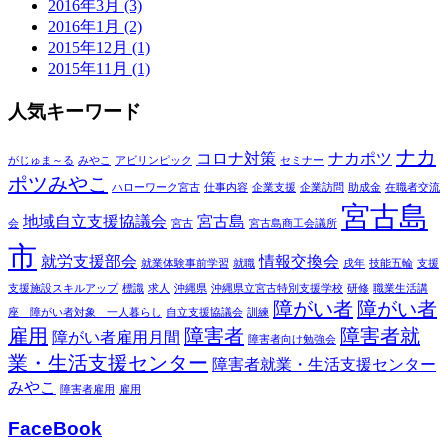
2016年3月 (3)
2016年1月 (2)
2015年12月 (1)
2015年11月 (1)
人気キーワード
ナカ
コロナ対策
ナカポツ
がじゅま～る
みやこ
アビリンピック
セミナー
ポツみやこ
ハローワーク宮古
仕事内容
企業支援
企業訪問
助成金
在職者交流
宮古島
地域自立支援協議会
宮古島
会
宮古
宮古島商工会議所
市
就労支援部会
情報交換会
就業体験事前学習
就職
戌年
技能五輪
支援
支援施設スキルアップ
標識
求人
沖縄県
沖縄県立宮古特別支援学校
研修
職業生活講
障がい者
障がい者
座 障がい者対象 一人暮らし
自立支援協議会
訓練
雇用
障害者
障害者就
障がい者雇用月間
障害者向け勉強会
業・生活支援センター
障害者就業・生活支援センター
みやこ
障害者雇用
雇用
FaceBook