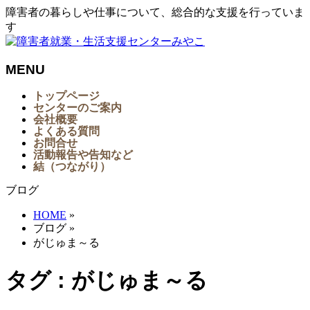
障害者の暮らしや仕事について、総合的な支援を行っていま
す
MENU
メ
トップページ
センターのご案内
ニ
会社概要
ュ
よくある質問
ー
お問合せ
を
活動報告や告知など
結（つながり）
飛
ば
ブログ
す
HOME
»
ブログ
»
がじゅま～る
タグ : がじゅま～る